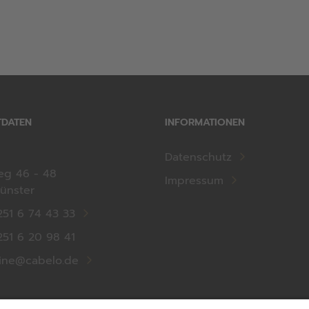
TDATEN
INFORMATIONEN
Datenschutz
eg 46 - 48
Impressum
ünster
251 6 74 43 33
251 6 20 98 41
ine@cabelo.de