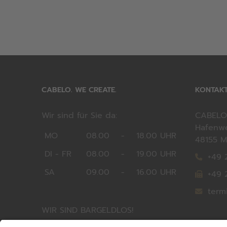
CABELO. WE CREATE.
KONTAK
Wir sind für Sie da:
CABELO
Hafenw
MO
08.00
-
18.00 UHR
48155 M
DI - FR
08.00
-
19.00 UHR
+49 
SA
09.00
-
16.00 UHR
+49 
term
WIR SIND BARGELDLOS!