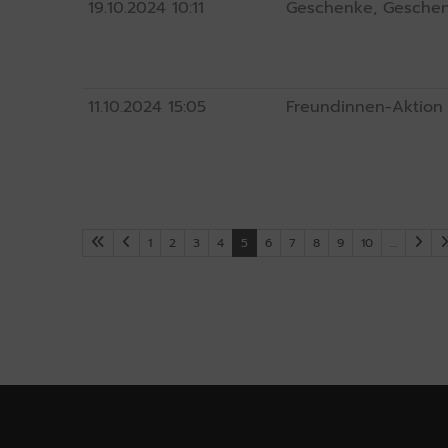
19.10.2024
10:11
Geschenke, Geschenk
11.10.2024
15:05
Freundinnen-Aktion 
1
2
3
4
5
6
7
8
9
10
…