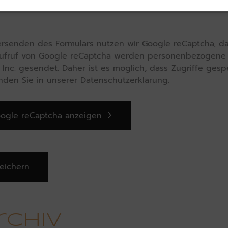
rsenden des Formulars nutzen wir Google reCaptcha, das
ufruf von Google reCaptcha werden personenbezogene D
Inc. gesendet. Daher ist es möglich, dass Zugriffe gesp
inden Sie in unserer Datenschutzerklärung.
ogle reCaptcha anzeigen
chtfelder und müssen ausgefüllt werden.
rchiv