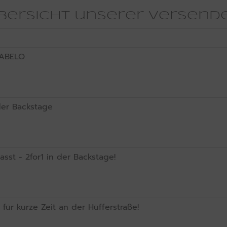
 Übersicht unserer versen
CABELO
der Backstage
sst - 2for1 in der Backstage!
 für kurze Zeit an der Hüfferstraße!