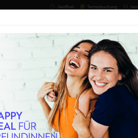
Geöffnet
Terminbuchung
ter
SALON
DARUM GEHT'S
LEISTUNGE