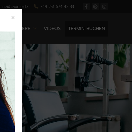
mine@cabelo.de
+49 251 674 43 33
Close
×
N
KARRIERE
VIDEOS
TERMIN BUCHEN