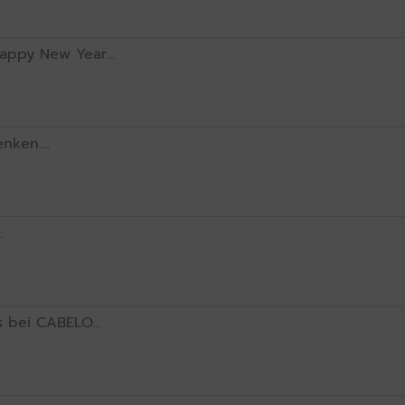
ppy New Year...
ken....
.
 bei CABELO...