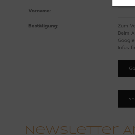
Vorname:
Bestätigung:
Zum Ve
Beim A
Google 
Infos f
Go
Die mit * gekennzeichneten Felder sind Pfli
Newsletter A