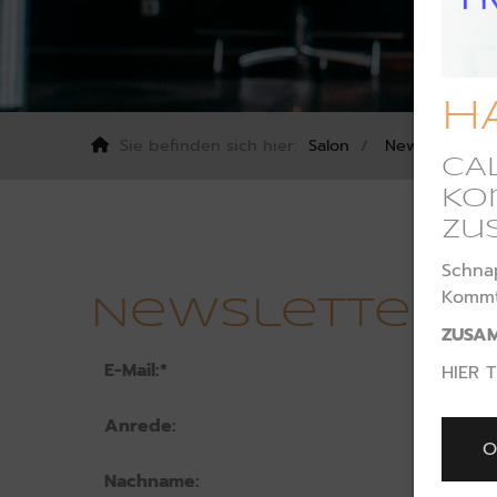
H
Sie befinden sich hier:
Salon
Newsletter / 
CA
Ko
zu
Schnap
Kommt 
Newsletter-
ZUSAM
E-Mail:
*
HIER 
Anrede:
O
Nachname: